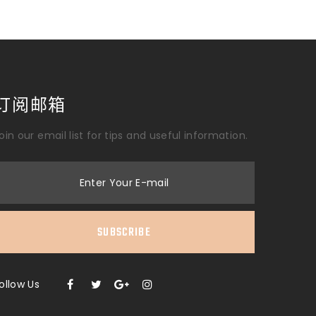
订阅邮箱
oin our email list for tips and useful information.
Enter Your E-mail
SUBSCRIBE
ollow Us