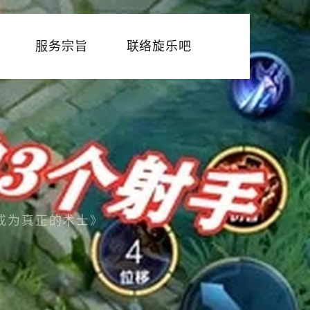
服务宗旨
联络旋乐吧
成为真正的术士》