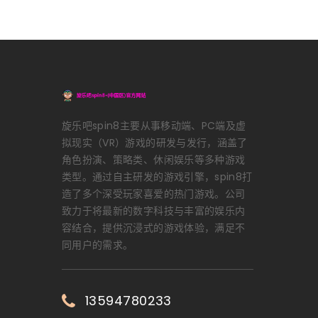
旋乐吧spin8主要从事移动端、PC端及虚
拟现实（VR）游戏的研发与发行，涵盖了
角色扮演、策略类、休闲娱乐等多种游戏
类型。通过自主研发的游戏引擎，spin8打
造了多个深受玩家喜爱的热门游戏。公司
致力于将最新的数字科技与丰富的娱乐内
容结合，提供沉浸式的游戏体验，满足不
同用户的需求。
13594780233