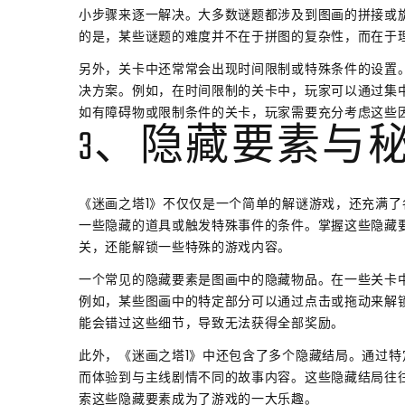
小步骤来逐一解决。大多数谜题都涉及到图画的拼接或
的是，某些谜题的难度并不在于拼图的复杂性，而在于
另外，关卡中还常常会出现时间限制或特殊条件的设置
决方案。例如，在时间限制的关卡中，玩家可以通过集
如有障碍物或限制条件的关卡，玩家需要充分考虑这些
3、隐藏要素与
《迷画之塔1》不仅仅是一个简单的解谜游戏，还充满
一些隐藏的道具或触发特殊事件的条件。掌握这些隐藏
关，还能解锁一些特殊的游戏内容。
一个常见的隐藏要素是图画中的隐藏物品。在一些关卡
例如，某些图画中的特定部分可以通过点击或拖动来解
能会错过这些细节，导致无法获得全部奖励。
此外，《迷画之塔1》中还包含了多个隐藏结局。通过
而体验到与主线剧情不同的故事内容。这些隐藏结局往
索这些隐藏要素成为了游戏的一大乐趣。