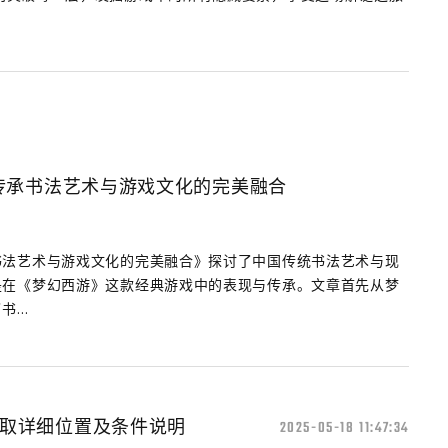
传承书法艺术与游戏文化的完美融合
书法艺术与游戏文化的完美融合》探讨了中国传统书法艺术与现
是在《梦幻西游》这款经典游戏中的表现与传承。文章首先从梦
...
获取详细位置及条件说明
2025-05-18 11:47:34