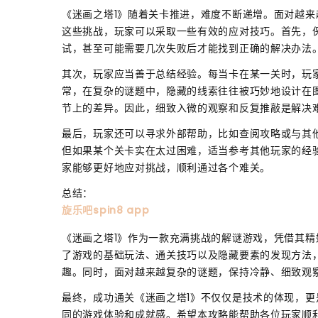
《迷画之塔1》随着关卡推进，难度不断递增。面对越
这些挑战，玩家可以采取一些有效的应对技巧。首先，
试，甚至可能需要几次失败后才能找到正确的解决办法
其次，玩家应当善于总结经验。每当卡在某一关时，玩
常，在复杂的谜题中，隐藏的线索往往被巧妙地设计在
节上的差异。因此，细致入微的观察和反复推敲是解决
最后，玩家还可以寻求外部帮助，比如查阅攻略或与其
但如果某个关卡实在太过困难，适当参考其他玩家的经
家能够更好地应对挑战，顺利通过各个难关。
总结：
旋乐吧spin8 app
《迷画之塔1》作为一款充满挑战的解谜游戏，凭借其
了游戏的基础玩法、通关技巧以及隐藏要素的发现方法
趣。同时，面对越来越复杂的谜题，保持冷静、细致观
最终，成功通关《迷画之塔1》不仅仅是技术的体现，
同的游戏体验和成就感。希望本攻略能帮助各位玩家顺