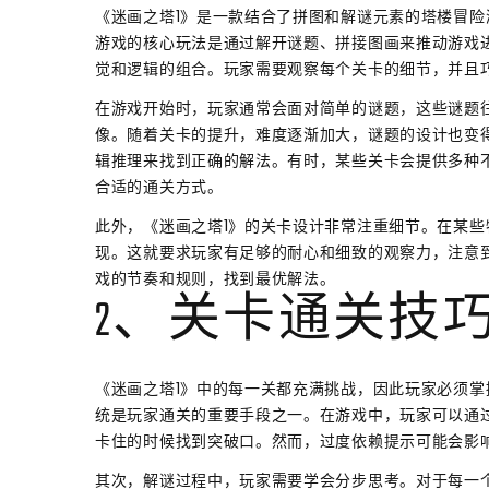
《迷画之塔1》是一款结合了拼图和解谜元素的塔楼冒
游戏的核心玩法是通过解开谜题、拼接图画来推动游戏
觉和逻辑的组合。玩家需要观察每个关卡的细节，并且
在游戏开始时，玩家通常会面对简单的谜题，这些谜题
像。随着关卡的提升，难度逐渐加大，谜题的设计也变
辑推理来找到正确的解法。有时，某些关卡会提供多种
合适的通关方式。
此外，《迷画之塔1》的关卡设计非常注重细节。在某
现。这就要求玩家有足够的耐心和细致的观察力，注意
戏的节奏和规则，找到最优解法。
2、关卡通关技
《迷画之塔1》中的每一关都充满挑战，因此玩家必须
统是玩家通关的重要手段之一。在游戏中，玩家可以通
卡住的时候找到突破口。然而，过度依赖提示可能会影
其次，解谜过程中，玩家需要学会分步思考。对于每一