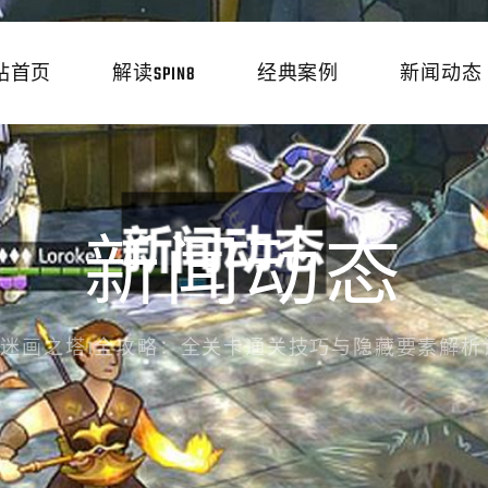
站首页
解读SPIN8
经典案例
新闻动态
新闻动态
迷画之塔1全攻略：全关卡通关技巧与隐藏要素解析