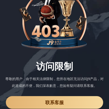
访问限制
尊敬的用户，由于相关法律限制，您所在地区无法访问J9产品，对
此造成的不便，我们深表歉意，您如有疑问请联系客服。
联系客服