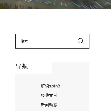
搜索...
导航
解读spin8
经典案例
新闻动态