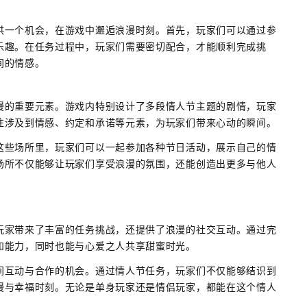
供一个机会，在游戏中邂逅浪漫时刻。首先，玩家们可以通过参
乐趣。在任务过程中，玩家们需要密切配合，才能顺利完成挑
间的情感。
漫的重要元素。游戏内特别设计了多段情人节主题的剧情，玩家
往涉及到情感、约定和承诺等元素，为玩家们带来心动的瞬间。
这些场所里，玩家们可以一起参加各种节日活动，展示自己的情
场所不仅能够让玩家们享受浪漫的氛围，还能创造出更多与他人
玩家带来了丰富的任务挑战，还提供了浪漫的社交互动。通过完
和能力，同时也能与心爱之人共享甜蜜时光。
间互动与合作的机会。通过情人节任务，玩家们不仅能够结识到
漫与幸福时刻。无论是单身玩家还是情侣玩家，都能在这个情人