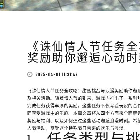
《诛仙情人节任务全
奖励助你邂逅心动时
2025-04-01 11:31:47
《诛仙情人节任务全攻略：甜蜜挑战与浪漫奖励助你邂
及相关活动。随着情人节的到来，游戏内推出了一系列
完成任务获得丰厚的奖励。这些任务不仅考验玩家的合
同享受游戏中的乐趣。本篇文章将从四个方面来全面解
奖励与福利、以及如何通过这些活动邂逅浪漫时刻。希
人节活动，享受这个特殊节日带来的欢乐与浪漫。