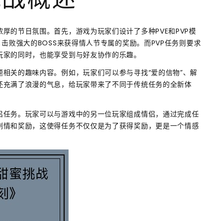
挑战概述
厚的节日氛围。首先，游戏为玩家们设计了多种PVE和PVP模
击败强大的BOSS来获得情人节专属的奖励。而PVP任务则要求
玩家的同时，也能享受到与好友协作的乐趣。
相关的趣味内容。例如，玩家们可以参与寻找“爱的信物”、解
还充满了浪漫的气息，给玩家带来了不同于传统任务的全新体
侣任务。玩家可以与游戏中的另一位玩家组成情侣，通过完成任
剧情和奖励，这使得任务不仅仅是为了获得奖励，更是一个情感