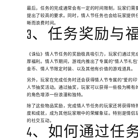
最后，任务的完成通常会有一定的时间限制，玩家们需
提出了较高的要求。同时，情人节任务也会给玩家提供
晰而浪费时间。
3、任务奖励与
《诛仙》情人节任务的奖励极具吸引力，玩家们通过完
厚福利。情人节期间，游戏内推出了专属的“情人节礼包
金币、情人节限定时装、以及其他有价值的游戏道具。
另外，玩家在完成任务时还会获得情人节专属的“爱的印
人节抽奖活动。通过抽奖，玩家可以获得一些极为稀有
的角色增添一份浪漫和独特。
除了这些物品奖励，完成情人节任务的玩家还将获得特
度和成就，成为其他玩家眼中的荣耀象征。特别是情侣
的社交互动。
4、如何通过任