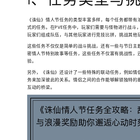
1、任务类型与
《诛仙》情人节任务的类型丰富多样，每个任务都带有浓
式的任务。在PVE任务中，玩家们需要与怪物进行战斗，
玩家们组成队伍，与其他玩家进行竞技比拼，挑战其他
这些任务不仅仅是简单的战斗挑战，还有一些与节日主题
密情人节特别故事等任务，这些任务不仅富有挑战性，
验。
另外，《诛仙》还设计了一些特殊的联动任务，例如情
务来加深彼此的关系。情侣之间的合作能够解锁独特的
互动的桥梁。