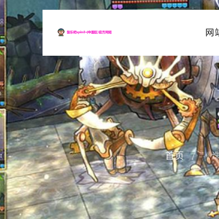
网
首页
《