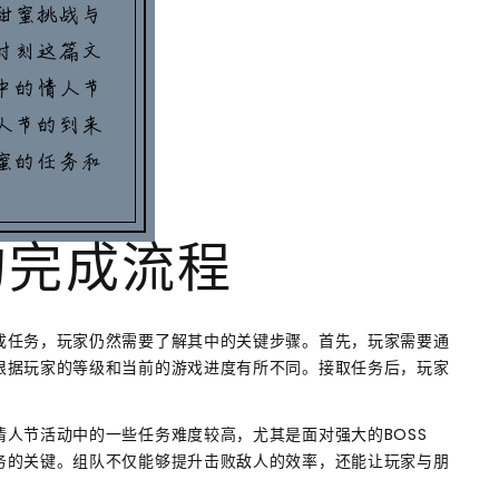
的完成流程
成任务，玩家仍然需要了解其中的关键步骤。首先，玩家需要通
根据玩家的等级和当前的游戏进度有所不同。接取任务后，玩家
人节活动中的一些任务难度较高，尤其是面对强大的BOSS
务的关键。组队不仅能够提升击败敌人的效率，还能让玩家与朋