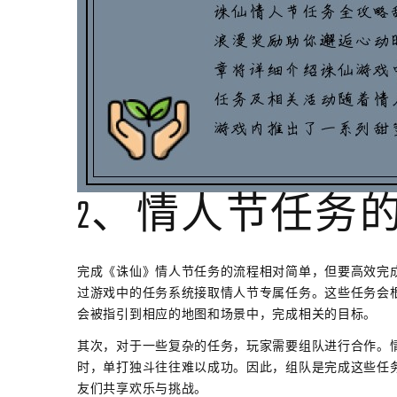
2、情人节任务
完成《诛仙》情人节任务的流程相对简单，但要高效完
过游戏中的任务系统接取情人节专属任务。这些任务会
会被指引到相应的地图和场景中，完成相关的目标。
其次，对于一些复杂的任务，玩家需要组队进行合作。情
时，单打独斗往往难以成功。因此，组队是完成这些任
友们共享欢乐与挑战。