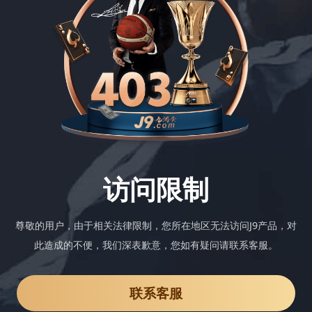
访问限制
尊敬的用户，由于相关法律限制，您所在地区无法访问J9产品，对
此造成的不便，我们深表歉意，您如有疑问请联系客服。
联系客服